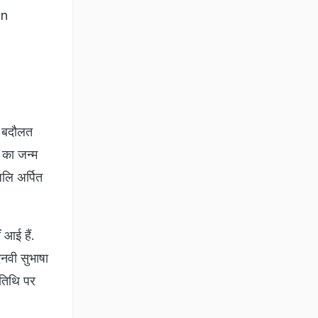
on
की बदौलत
व का जन्म
जलि अर्पित
 आई हैं.
एनवी सुभाषा
यतिथि पर