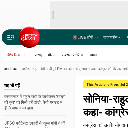
विज्ञापन
LIVE टीवी
ताज़ातरीन
भारत में बैठकर अमेरिका में लगा रहे थे करोड़ों का चूना, CBI ने साइबर गैंग का किया पर्दाफाश; 4 गिरफ्ता
संसद
मौसम
सक्सेस स्टोरीज
सावन
विशेष लिंक
होम
देश
सोनिया-राहुल गांधी ने की पूर्व PM राव की तारीफ, पोते ने कहा- कांग्रेस को 16 साल क्य
This Article is From Jul 
यह भी पढ़ें
सोनिया-राहुल
प्रयागराज में राहुल गांधी के कार्यक्रम 'छात्रों
की गूंज' को मिली हरी झंडी, केपी ग्राउंड में
ही 8 अगस्त को होगा
कहा- कांग्र
JPSC प्रोटेस्ट: छात्रों से राहुल गांधी ने की
कांग्रेस को उनके योगदान