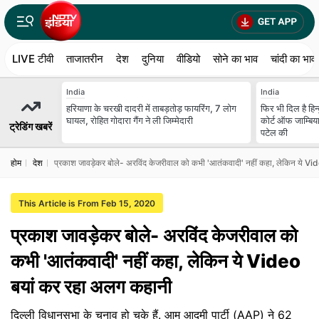
LIVE टीवी
ताजातरीन
देश
दुनिया
वीडियो
सोने का भाव
चांदी का भाव
India
India
हरियाणा के चरखी दादरी में ताबड़तोड़ फायरिंग, 7 लोग
फिर भी दिल है हिन्द
घायल, रोहित गोदारा गैंग ने ली जिम्मेदारी
कोर्ट ऑफ जाम्बि
ट्रेडिंग खबरें
पटेल की
होम
देश
प्रकाश जावड़ेकर बोले- अरविंद केजरीवाल को कभी 'आतंकवादी' नहीं कहा, लेकिन ये V
This Article is From Feb 15, 2020
प्रकाश जावड़ेकर बोले- अरविंद केजरीवाल को
कभी 'आतंकवादी' नहीं कहा, लेकिन ये Video
बयां कर रहा अलग कहानी
दिल्ली विधानसभा के चुनाव हो चुके हैं. आम आदमी पार्टी (AAP) ने 62