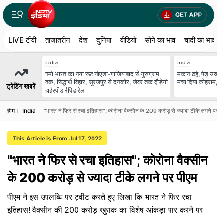
LIVE टीवी
ताजातरीन
देश
दुनिया
वीडियो
सोने का भाव
चांदी का भाव
India
India
नमो भारत का नया रूट नोएडा-गाजियाबाद से गुरुग्राम
मकान ढहे, पेड़ उखड
तक, सिद्धार्थ विहार, सूरजपुर से दनकौर, जेवर तक दौड़ेगी
मचा दिया कोहराम,
ट्रेडिंग खबरें
हाईस्पीड रैपिड रेल
होम
India
"भारत ने फिर से रचा इतिहास"; कोरोना वैक्सीन के 200 करोड़ से ज्यादा टीके लगने प
This Article is From Jul 17, 2022
"भारत ने फिर से रचा इतिहास"; कोरोना वैक्सीन
के 200 करोड़ से ज्यादा टीके लगने पर पीएम
पीएम ने इस उपलब्धि पर ट्वीट करते हुए लिखा कि भारत ने फिर रचा
इतिहास! वैक्सीन की 200 करोड़ खुराक का विशेष आंकड़ा पार करने पर