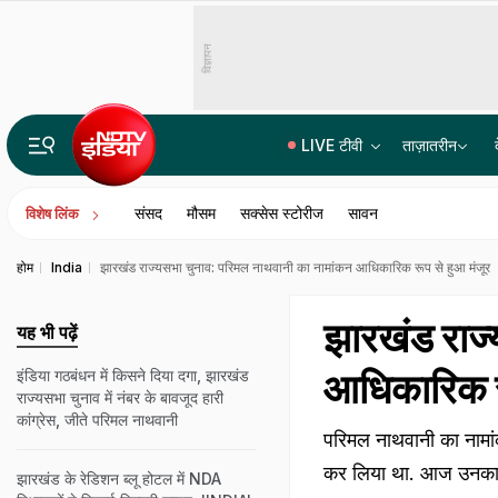
विज्ञापन
LIVE टीवी
ताज़ातरीन
बीजेपी में राहुल गांधी के पसंदीदा नेता कौन है? कांग्रेस नेता का जवाब सुनिए
संसद
मौसम
सक्सेस स्टोरीज
सावन
विशेष लिंक
होम
India
झारखंड राज्यसभा चुनाव: परिमल नाथवानी का नामांकन आधिकारिक रूप से हुआ मंजूर
झारखंड राज्
यह भी पढ़ें
आधिकारिक रू
इंडिया गठबंधन में किसने दिया दगा, झारखंड
राज्यसभा चुनाव में नंबर के बावजूद हारी
कांग्रेस, जीते परिमल नाथवानी
परिमल नाथवानी का नामां
कर लिया था. आज उनका न
झारखंड के रेडिशन ब्लू होटल में NDA