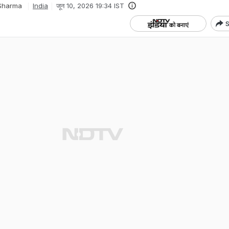
Sharma
India
जून 10, 2026 19:34 IST
S