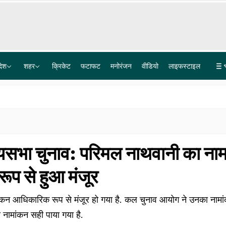
देश
शहर
क्रिकेट
फटाफट
मनोरंजन
वीडियो
लाइफस्टाइल
OBC आरक्षण में इतनी देरी क्यों? ट्रिपल टेस्ट का फॉर्मूला अपनाएं, यूपी पंचायत चुनाव में देरी पर हाईकोर्ट
स्कूल से लौट रहे 3 मासूम खुले नाले में गिरे, CCTV में कैद हुई दिल दहला देने वाली घटना
यसभा चुनाव: परिमल नाथवानी का ना
प से हुआ मंजूर
कन आधिकारिक रूप से मंजूर हो गया है. कल चुनाव आयोग ने उनका नामां
ामांकन सही पाया गया है.