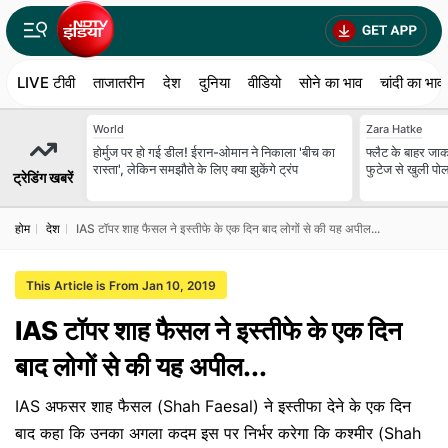
LIVE टीवी
ताजातरीन
देश
दुनिया
वीडियो
सोने का भाव
चांदी का भाव
World
Zara Hatke
होर्मुज पर हो गई डील! ईरान-ओमान ने निकाला 'बीच का
फ्लैट के बाहर जाकर
रास्ता', लेकिन समझौते के लिए क्या झुकेंगे ट्रंप
फुटेज से खुली पोल
ट्रेडिंग खबरें
होम
देश
IAS टॉपर शाह फैसल ने इस्तीफे के एक दिन बाद लोगों से की यह अपील...
This Article is From Jan 10, 2019
IAS टॉपर शाह फैसल ने इस्तीफे के एक दिन
बाद लोगों से की यह अपील...
IAS अफसर शाह फैसल (Shah Faesal) ने इस्तीफा देने के एक दिन
बाद कहा कि उनका अगला कदम इस पर निर्भर करेगा कि कश्मीर (Shah