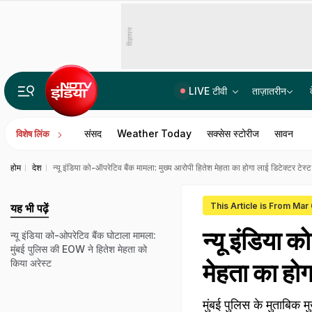
विज्ञापन
LIVE टीवी
ताज़ातरीन
पिज्जा, पास्ता, नूडल्स... कांवड़ियों के मेन्यू में फास्टफूड का भी इंतजाम, पोहा-जलेबी से हक्का नूडल्स तक
संसद
Weather Today
सक्सेस स्टोरीज
सावन
विशेष लिंक
होम
देश
न्यू इंडिया को-ऑपरेटिव बैंक मामला: मुख्य आरोपी हितेश मेहता का होगा लाई डिटेक्टर टेस्ट
This Article is From Mar
यह भी पढ़ें
न्यू इंडिया 
न्यू इंडिया को-ओपरेटिव बैंक घोटाला मामला:
मुंबई पुलिस की EOW ने हितेश मेहता को
किया अरेस्ट
मेहता का होग
मुंबई पुलिस के मुताबिक मु