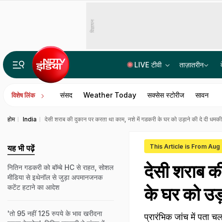
विज्ञापन
LIVE टीवी
ताज़ातरीन
Explainer: सऊदी अरब, तुर्की और पाकिस्तान मिलकर एक-दूसरे को क्या देंगे, भारत का बदहाल पड़ोसी इनके किस काम का
संसद
Weather Today
सक्सेस स्टोरीज
सावन
विशेष लिंक
होम
India
देसी शराब की दुकान पर करता था काम, नशे में गडकरी के घर को उड़ाने की दे दी धमक
This Article is From Aug
यह भी पढ़ें
देसी शराब क
नितिन गडकरी को बॉम्बे HC से राहत, सोशल
मीडिया से इथेनॉल से जुड़ा अपमानजनक
कटेंट हटाने का आदेश
के घर को उड़
'तो 95 नहीं 125 रुपये के भाव खरीदना
प्रारंभिक जांच में पता 