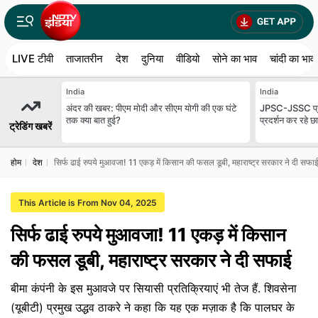
LIVE टीवी
ताजातरीन
देश
दुनिया
वीडियो
सोने का भाव
चांदी का भाव
India
India
अंदर की खबर: पीएम मोदी और सीएम योगी की एक घंटे
JPSC-JSSC प्रोटेस
तक क्या बात हुई?
प्रदर्शन कर रहे छा
ट्रेडिंग खबरें
होम
देश
सिर्फ ढाई रुपये मुआवजा! 11 एकड़ में किसान की फसल डूबी, महाराष्ट्र सरकार ने दी सफा
This Article is From Nov 04, 2025
सिर्फ ढाई रुपये मुआवजा! 11 एकड़ में किसान
की फसल डूबी, महाराष्ट्र सरकार ने दी सफाई
बीमा कंपंनी के इस मुआवजे पर सियासी प्रतिक्रियाएं भी तेज हैं. शिवसेना
(यूबीटी) प्रमुख उद्धव ठाकरे ने कहा कि यह एक मज़ाक है कि पालघर के