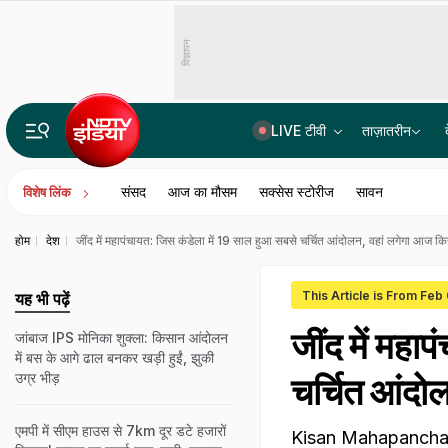
विज्ञापन
LIVE टीवी
ताज़ातरीन
हिंदू से इस्लाम अपनाने वालों को OBC आरक्षण देने का मामला, सुप्रीम कोर्ट ने सुरक्षित रखा फैसला
संसद
आज का मौसम
सक्सेस स्टोरीज
सावन
विशेष लिंक
होम
देश
जींद में महापंचायत: जिस कंडेला में 19 साल हुआ सबसे चर्चित आंदोलन, वहां लगेगा आज कि
This Article is From Feb
यह भी पढ़ें
जींद में महा
जांबाज IPS मोनिका शुक्ला: किसान आंदोलन
में बस के आगे ढाल बनकर खड़ी हुईं, झुकी
उग्र भीड़
चर्चित आंदो
एमपी में सीएम हाउस से 7km दूर डटे हजारों
Kisan Mahapanchayat 