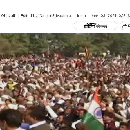
.
Ghazali
Edited by:
Nitesh Srivastava
India
फ़रवरी 03, 2021 10:13 I
S