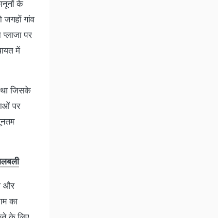
नूनों के
 जगहों गांव
 प्लाजा पर
ायत में
ा था जिसके
माओं पर
यूनतम
 खलबली
चे और
जाम का
कने के लिए