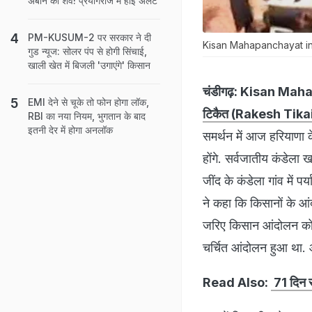
अबान का शव! प्रयागराज में हाई अलर्ट
PM-KUSUM-2 पर सरकार ने दी
Kisan Mahapanchayat in Ji
गुड न्‍यूज: सोलर पंप से होगी सिंचाई,
खाली खेत में बिजली 'उगाएंगे' किसान
चंडीगढ़:
Kisan Maha
EMI देने से चूके तो फोन होगा लॉक,
टिकैत (Rakesh Tika
RBI का नया नियम, भुगतान के बाद
इतनी देर में होगा अनलॉक
समर्थन में आज हरियाणा
होंगे. सर्वजातीय कंडेल
जींद के कंडेला गांव में प
ने कहा कि किसानों के आ
जरिए किसान आंदोलन को ध
चर्चित आंदोलन हुआ था.
Read Also:
71 दिन स