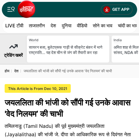
LIVE टीवी
ताजातरीन
देश
दुनिया
वीडियो
सोने का भाव
चांदी का भाव
World
India
सायरन बजा, बुलेटप्रूफ गाड़ी से सीक्रेट बंकर में भागे
अमित शाह से मिलने
राष्ट्रपति... यह देश चीन से जंग की तैयारी कर रहा
सांसद, NDA की ब
ट्रेडिंग खबरें
होम
देश
जयललिता की भांजी को सौंपी गई उनके आवास 'वेद निलयम’ की चाभी
This Article is From Dec 10, 2021
जयललिता की भांजी को सौंपी गई उनके आवास
'वेद निलयम’ की चाभी
तमिलनाडु (Tamil Nadu) की पूर्व मुख्यमंत्री जयललिता
(Jayalalithaa) की भांजी जे. दीपा को आधिकारिक रूप से दिवंगत नेता