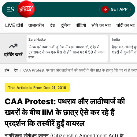
LIVE टीवी
ताजातरीन
देश
दुनिया
वीडियो
सोने का भाव
चांदी का भाव
Zara Hatke
India
मिल्क प्रोडक्शन की दुनिया में बड़ा 'चमत्कार', एंब्रियो
हैदराबाद-चेन्नई ब
ट्रांसफर से अब एक भैंस से होंगे साल भर में 50 से ज्यादा
शहरों से गुजरेगी 
ट्रेडिंग खबरें
बच्चे
होम
देश
CAA Protest: पथराव और लाठीचार्ज की खबरों के बीच IIM के छात्र ऐसे कर रहे हैं प्रदर्श
This Article is From Dec 21, 2019
CAA Protest: पथराव और लाठीचार्ज की
खबरों के बीच IIM के छात्र ऐसे कर रहे हैं
प्रदर्शन कि तस्वीरें हुईं वायरल
नागरिकता संशोधन कानून (Citizenship Amendment Act) के