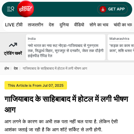
LIVE टीवी
ताजातरीन
देश
दुनिया
वीडियो
सोने का भाव
चांदी का भाव
India
Maharashtra
नमो भारत का नया रूट नोएडा-गाजियाबाद से गुरुग्राम
'सड़क का काम स
तक, सिद्धार्थ विहार, सूरजपुर से दनकौर, जेवर तक दौड़ेगी
काम', शशि थरूर ने
ट्रेडिंग खबरें
हाईस्पीड रैपिड रेल
होम
देश
गाजियाबाद के साहिबाबाद में होटल में लगी भीषण आग
This Article is From Jul 07, 2025
गाजियाबाद के साहिबाबाद में होटल में लगी भीषण
आग
आग लगने के कारण का अभी तक पता नहीं चल पाया है. लेकिन ऐसी
आशंका जताई जा रही है कि आग शॉर्ट सर्किट से लगी होगी.