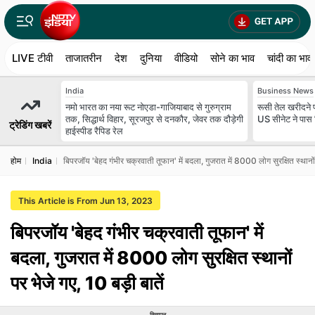
LIVE टीवी
ताजातरीन
देश
दुनिया
वीडियो
सोने का भाव
चांदी का भाव
India
Business News
नमो भारत का नया रूट नोएडा-गाजियाबाद से गुरुग्राम
रूसी तेल खरीदने
तक, सिद्धार्थ विहार, सूरजपुर से दनकौर, जेवर तक दौड़ेगी
US सीनेट ने पास 
ट्रेडिंग खबरें
हाईस्पीड रैपिड रेल
होम
India
बिपरजॉय 'बेहद गंभीर चक्रवाती तूफान' में बदला, गुजरात में 8000 लोग सुरक्षित स्थानों 
This Article is From Jun 13, 2023
बिपरजॉय 'बेहद गंभीर चक्रवाती तूफान' में
बदला, गुजरात में 8000 लोग सुरक्षित स्थानों
पर भेजे गए, 10 बड़ी बातें
विज्ञापन