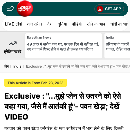
LIVE टीवी
ताजातरीन
देश
दुनिया
वीडियो
सोने का भाव
चांदी का भाव
Rajasthan News
India
49 लाख में खरीदा नया घर, पर एक दिन भी नहीं रह पाई,
हरियाणा के चरखी द
नए मकान में शिफ्ट होने से पहले ही उजड़ गया परिवार
घायल, रोहित गोदारा
ट्रेडिंग खबरें
होम
India
Exclusive : "...मुझे प्लेन से उतरने को ऐसे कहा गया, जैसे मैं आतंकी हूं"- पवन खेड़ा
This Article is From Feb 23, 2023
Exclusive : "...मुझे प्लेन से उतरने को ऐसे
कहा गया, जैसे मैं आतंकी हूं"- पवन खेड़ा; देखें
VIDEO
गुरुवार को पवन खेड़ा कांग्रेस के महा अधिवेशन में भाग लेने के लिए दिल्ली