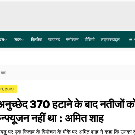
देश
शहर
क्रिकेट
फटाफट
मनोरंजन
वीडियो
लाइफस्टाइल
बोफोर्स घोटाले के 40 साल पुराने केस का कानूनी अंत, सुप्रीम कोर्ट ने खारिज की आखिरी अपील
लश्कर के आतंकी लतीफ भट पर 15 लाख का इनाम, टारगेट किलिंग को अंजाम देने का है शक
त शाह
11, 2019
ें अनुच्छेद 370 हटाने के बाद नतीजों क
्फ्यूजन नहीं था : अमित शाह
 नायडू पर एक किताब के विमोचन के मौके पर अमित शाह ने कहा कि उनका द