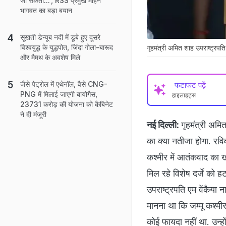
जा सकती...', RSS प्रमुख मोहन
भागवत का बड़ा बयान
सूखती डेन्यूब नदी में डूबे हुए दूसरे
विश्वयुद्ध के युद्धपोत, जिंदा गोला-बारूद
गृहमंत्री अमित शाह उपराष्ट्रपत
और मैमथ के अवशेष मिले
जैसे पेट्रोल में एथेनॉल, वैसे CNG-
फटाफट पढ़ें
PNG में मिलाई जाएगी बायोगैस,
हाइलाइट्स
23731 करोड़ की योजना को कैबिनेट
ने दी मंजूरी
नई दिल्ली:
गृहमंत्री अमि
का क्या नतीजा होगा. रव
कश्मीर में आतंकवाद का ख
मिल रहे विशेष दर्जे को ह
उपराष्ट्रपति एम वेंकैया
मानना था कि जम्मू कश्मी
कोई फायदा नहीं था. उन्हो