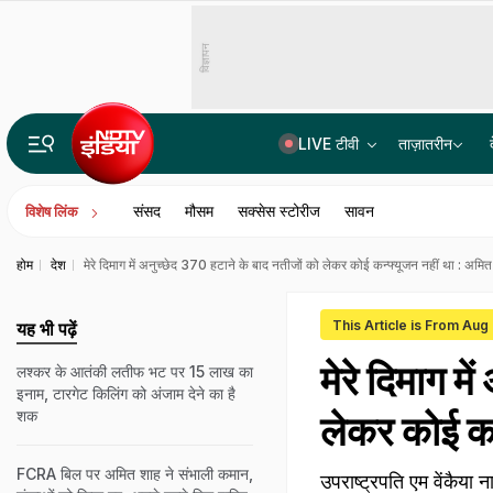
विज्ञापन
LIVE टीवी
ताज़ातरीन
भारत में बैठकर अमेरिका में लगा रहे थे करोड़ों का चूना, CBI ने साइबर गैंग का किया पर्दाफाश; 4 गिरफ्ता
संसद
मौसम
सक्सेस स्टोरीज
सावन
विशेष लिंक
होम
देश
मेरे दिमाग में अनुच्छेद 370 हटाने के बाद नतीजों को लेकर कोई कन्फ्यूजन नहीं था : अमि
This Article is From Aug 
यह भी पढ़ें
मेरे दिमाग म
लश्कर के आतंकी लतीफ भट पर 15 लाख का
इनाम, टारगेट किलिंग को अंजाम देने का है
शक
लेकर कोई कन
FCRA बिल पर अमित शाह ने संभाली कमान,
उपराष्ट्रपति एम वेंकैया