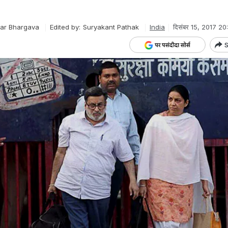
ar Bhargava
Edited by:
Suryakant Pathak
India
दिसंबर 15, 2017 20
S