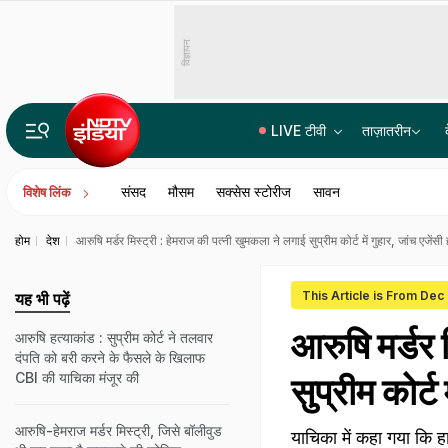
विज्ञापन
LIVE टीवी
ताज़ातरीन
पेपर लीक गिरोह में BARC का टेक्नीशियन गिरफ्तार, पैसे नहीं मिले तो परीक्षार्थियों के अपहरण की रची साजिश
संसद
मौसम
सक्सेस स्टोरीज
सावन
विशेष लिंक
होम
देश
आरुषि मर्डर मिस्ट्री : हेमराज की पत्नी खुमकला ने लगाई सुप्रीम कोर्ट में गुहार, जांच एजेंसी
This Article is From Dec
यह भी पढ़ें
आरुषि मर्डर 
आरुषि हत्याकांड : सुप्रीम कोर्ट ने तलवार
दंपति को बरी करने के फैसले के खिलाफ
CBI की याचिका मंजूर की
सुप्रीम कोर्ट
आरुषि-हेमराज मर्डर मिस्‍ट्री, जिसे बॉलीवुड
याचिका में कहा गया कि ह