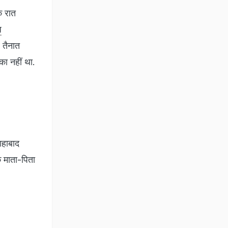
ि रात
ध
 तैनात
का नहीं था.
ाहाबाद
े माता-पिता