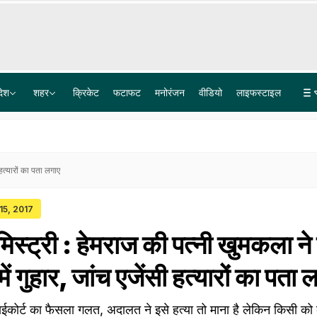
देश
शहर
क्रिकेट
फटाफट
मनोरंजन
वीडियो
लाइफस्टाइल
Explainer: दिल्ली-NCR में क्यों हो रही लगातार झमाझम बारिश? समझ लीजिए इसकी वजह
15 साल की रंजिश, दर्जनों गोलियां और कई मर्डर... जानिए चरखी दादरी के कासनी-काला गैंग की पूरी कहानी
 हत्यारों का पता लगाए
 15, 2017
मिस्ट्री : हेमराज की पत्नी खुमकला न
 में गुहार, जांच एजेंसी हत्यारों का पता 
ाईकोर्ट का फैसला गलत, अदालत ने इसे हत्या तो माना है लेकिन किसी को द