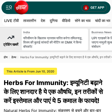
LIVE टीवी
ताजातरीन
देश
दुनिया
वीडियो
सोने का भाव
चांदी का भाव
India
Business News
परिसीमन के खिलाफ प्रस्ताव पारित करेगा तमिलनाडु,
UPI ग्राहकों के लि
विजय की बुलाई सांसदों की मीटिंग का DMK ने किया
जाएगा मामूली शुल्
ट्रेडिंग खबरें
बॉयकॉट
संशोधन
होम
हेल्थ
Herbs For Immunity: इम्यूनिटी बढ़ाने के लिए शानदार है ये एक औषधि, इन तरीकों से 
This Article is From Jun 10, 2020
Herbs For Immunity: इम्यूनिटी बढ़ाने
के लिए शानदार है ये एक औषधि, इन तरीकों से
करें इस्तेमाल और पाएं ये 5 कमाल के फायदे!
Natural Herbs For Immunity: संक्रमण से बचने और बार-बार