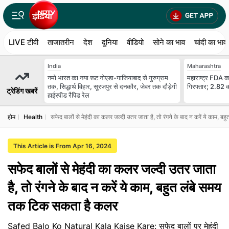
LIVE टीवी
ताजातरीन
देश
दुनिया
वीडियो
सोने का भाव
चांदी का भाव
India
Maharashtra
नमो भारत का नया रूट नोएडा-गाजियाबाद से गुरुग्राम
महाराष्ट्र FDA का
तक, सिद्धार्थ विहार, सूरजपुर से दनकौर, जेवर तक दौड़ेगी
गिरफ्तार; 2.82 क
ट्रेडिंग खबरें
हाईस्पीड रैपिड रेल
होम
Health
सफेद बालों से मेहंदी का कलर जल्दी उतर जाता है, तो रंगने के बाद न करें ये काम,
This Article is From Apr 16, 2024
सफेद बालों से मेहंदी का कलर जल्दी उतर जाता
है, तो रंगने के बाद न करें ये काम, बहुत लंबे समय
तक टिक सकता है कलर
Safed Balo Ko Natural Kala Kaise Kare: सफेद बालों पर मेहंदी