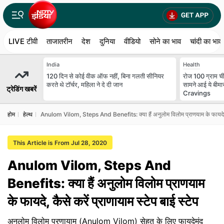
LIVE टीवी
ताजातरीन
देश
दुनिया
वीडियो
सोने का भाव
चांदी का भाव
India
Health
120 दिन से कोई वीक ऑफ नहीं, बिना गलती सीनियर
रोज 100 ग्राम चीन
करते थे टॉर्चर, महिला ने दे दी जान
सामने आई ये बीमारी,
ट्रेडिंग खबरें
Cravings
होम
हेल्थ
Anulom Vilom, Steps And Benefits: क्या हैं अनुलोम विलोम प्राणयाम के फायदे, कैस
This Article is From Jul 28, 2020
Anulom Vilom, Steps And
Benefits: क्या हैं अनुलोम विलोम प्राणयाम
के फायदे, कैसे करें प्राणायाम स्टेप बाई स्टेप
अनुलोम विलोम प्रणायाम (Anulom Vilom) सेहत के लिए फायदेमंद