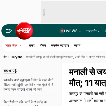
विज्ञापन
LIVE टीवी
ताज़ातरीन
कौन हैं रांची में भूख हड़ताल पर बैठे देवेंद्र नाथ महतो? JPSC-JSSC छात्र आंदोलन से उभरे, लड़ चुके हैं ये चुनाव
संसद
मौसम
सक्सेस स्टोरीज
सावन
विशेष लिंक
होम
Haryana
मनाली से जयपुर जा रही वॉल्वो बस दुर्घटनाग्रस्त, 2 की मौत; 11 यात्री गंभीर रूप
मनाली से जयप
यह भी पढ़ें
मौत; 11 यात्
बदनसीब बाप! वृद्धाश्रम में मौत के वक्त तीनों
बेटियां नहीं पहुंचीं, एक विदेश, एक मुंबई में, 5
हजार देकर वीडियो भेजने को कहा
जयपुर से मनाली जा रही बस 
अस्पताल में भर्ती कराया गय
हिस्ट्रीशीटर पति-पत्नी के ₹1 करोड़ के