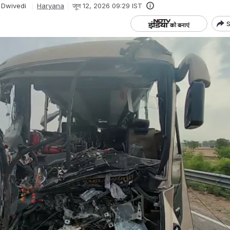
 Dwivedi
Haryana
जून 12, 2026 09:29 IST
S