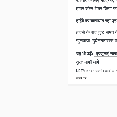
उपचार के लिए महेंद्रगढ़
हायर सेंटर रेफर किया गय
हाईवे पर यातायात रहा प्
हादसे के बाद कुछ समय के
खुलवाया. दुर्घटनाग्रस्त
यह भी पढ़ेंः
'प्रसूताएं ना
तुरंत माफी मांगें
NDTV.in
पर ताज़ातरीन ख़बरों को ट्
फॉलो करे: