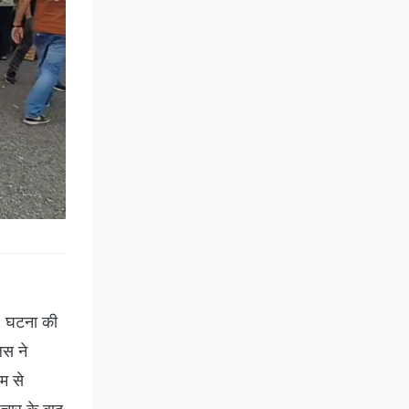
. घटना की
िस ने
यम से