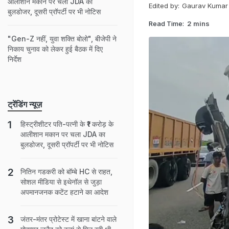
आलीशान मकान पर चला JDA का
Edited by:
Gaurav Kumar
बुलडोजर, दूसरी प्रॉपर्टी पर भी नोटिस
Read Time:
2 mins
"Gen-Z नहीं, युवा शक्‍ति‍ बोलो", बीजेपी ने
न‍िकाय चुनाव को लेकर हुई बैठक में द‍िए
न‍िर्देश
ट्रेंडिंग न्यूज़
हिस्ट्रीशीटर पति-पत्नी के ₹1 करोड़ के
आलीशान मकान पर चला JDA का
बुलडोजर, दूसरी प्रॉपर्टी पर भी नोटिस
नितिन गडकरी को बॉम्बे HC से राहत,
सोशल मीडिया से इथेनॉल से जुड़ा
अपमानजनक कटेंट हटाने का आदेश
जंतर-मंतर प्रोटेस्ट में खाना बांटने वाले