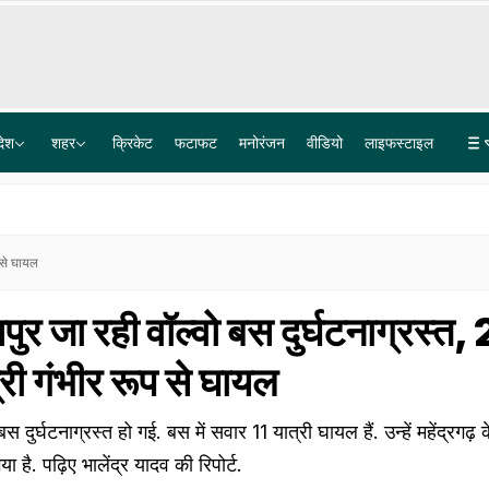
देश
शहर
क्रिकेट
फटाफट
मनोरंजन
वीडियो
लाइफस्टाइल
तरुण तेजपाल को झटका, यौन उत्पीड़न केस में बॉम्बे हाईकोर्ट ने दोषी ठहराया
रांची में चल रहा छात्र आंदोलन दिल्ली के जंतर-मंतर से बिल्कुल अलग कैसे? जानें बड़ी वजह
 से घायल
ुर जा रही वॉल्वो बस दुर्घटनाग्रस्त,
री गंभीर रूप से घायल
दुर्घटनाग्रस्त हो गई. बस में सवार 11 यात्री घायल हैं. उन्हें महेंद्रगढ़
ा है. पढ़िए भालेंद्र यादव की रिपोर्ट.