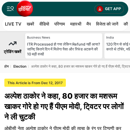
LIVE TV
खबरें
वीडियो
परिणाम
महारथी
मैप
विजेता को जानें
कौन
Business News
India
ITR Processed हो गया लेकिन Refund नहीं आया?
120 दिन से कोई 
जानिए कितने दिन में मिलेगा पैसा और रिफंड अटकने की
करते थे टॉर्चर, मह
ट्रेडिंग खबरें
10 बड़ी वजहें
होम
Election
अल्पेश ठाकोर ने कहा, 80 हजार का मशरूम खाकर गोरे हो गए हैं पीएम मोदी, टि्वटर
This Article is From Dec 12, 2017
अल्पेश ठाकोर ने कहा, 80 हजार का मशरूम
खाकर गोरे हो गए हैं पीएम मोदी, टि्वटर पर लोगों
ने ली चुटकी
ओबीसी नेता अल्पेश ठाकोर ने पीएम मोदी की त्वचा के रंग पर टिप्पणी कर