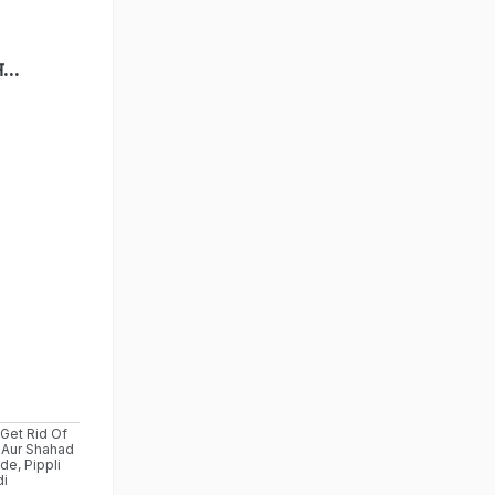
...
 Get Rid Of
i Aur Shahad
yde
,
Pippli
di