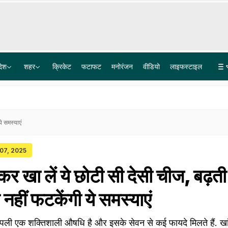
देश
शहर
क्रिकेट
फटाफट
मनोरंजन
वीडियो
लाइफस्टाइल
बोफोर्स घोटाले के 40 साल पुराने केस का कानूनी अंत, सुप्रीम कोर्ट ने खारिज की आखिरी अपील
लश्कर के आतंकी लतीफ भट पर 15 लाख का इनाम, टारगेट किलिंग को अंजाम देने का है शक
े समस्याएं
 07, 2025
र खा लें ये छोटी सी देसी चीज, बढ़ती ठ
हीं फटकेंगी ये समस्याएं
पली एक शक्तिशाली औषधि है और इसके सेवन से कई फायदे मिलते हैं. ख