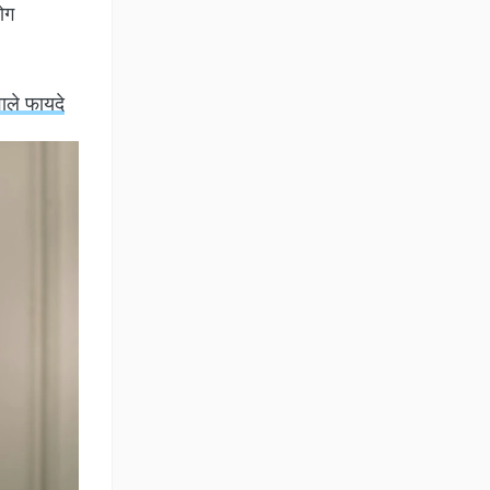
ोग
वाले फायदे