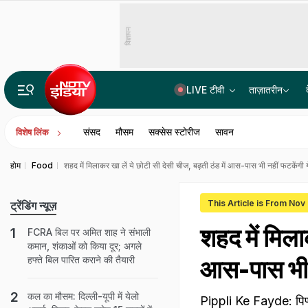
विज्ञापन
LIVE टीवी
ताज़ातरीन
भारत में बैठकर अमेरिका में लगा रहे थे करोड़ों का चूना, CBI ने साइबर गैंग का किया पर्दाफाश; 4 गिरफ्ता
संसद
मौसम
सक्सेस स्टोरीज
सावन
विशेष लिंक
होम
Food
शहद में मिलाकर खा लें ये छोटी सी देसी चीज, बढ़ती ठंड में आस-पास भी नहीं फटकेंगी य
This Article is From Nov
ट्रेंडिंग न्यूज़
शहद में मिलाक
FCRA बिल पर अमित शाह ने संभाली
कमान, शंकाओं को किया दूर; अगले
हफ्ते बिल पारित कराने की तैयारी
आस-पास भी न
कल का मौसम: दिल्ली-यूपी में येलो
Pippli Ke Fayde: पिप्