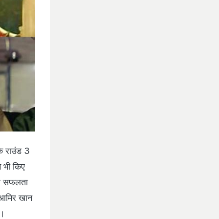
े राउंड 3
ग भी किए
की सफलता
 आमिर खान
ा।