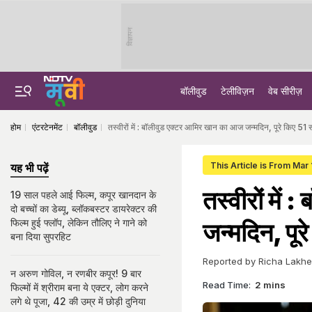
विज्ञापन
बॉलीवुड
टेलीविज़न
वेब सीरीज़
होम
एंटरटेनमेंट
बॉलीवुड
तस्वीरों में : बॉलीवुड एक्टर आमिर खान का आज जन्मदिन, पूरे किए 51
This Article is From Mar
यह भी पढ़ें
तस्वीरों मे
19 साल पहले आई फिल्म, कपूर खानदान के
दो बच्चों का डेब्यू, ब्लॉकबस्टर डायरेक्टर की
फिल्म हुई फ्लॉप, लेकिन तौलिए ने गाने को
जन्मदिन, पू
बना दिया सुपरहिट
Reported by Richa Lakhe
न अरुण गोविल, न रणबीर कपूर! 9 बार
Read Time:
2 mins
फिल्मों में श्रीराम बना ये एक्टर, लोग करने
लगे थे पूजा, 42 की उम्र में छोड़ी दुनिया