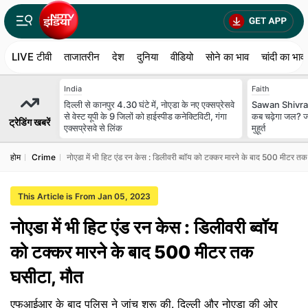
LIVE टीवी
ताजातरीन
देश
दुनिया
वीडियो
सोने का भाव
चांदी का भाव
India
Faith
दिल्ली से कानपुर 4.30 घंटे में, नोएडा के नए एक्सप्रेसवे
Sawan Shivratr
से वेस्ट यूपी के 9 जिलों को हाईस्पीड कनेक्टिविटी, गंगा
कब चढ़ेगा जल? ज
ट्रेडिंग खबरें
एक्सप्रेसवे से लिंक
मुहूर्त
होम
Crime
नोएडा में भी हिट एंड रन केस : डिलीवरी ब्वॉय को टक्कर मारने के बाद 500 मीटर त
This Article is From Jan 05, 2023
नोएडा में भी हिट एंड रन केस : डिलीवरी ब्वॉय
को टक्कर मारने के बाद 500 मीटर तक
घसीटा, मौत
एफआईआर के बाद पुलिस ने जांच शुरू की. दिल्ली और नोएडा की ओर