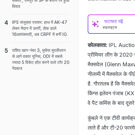
सकता', रामपुर के SP के बयान पर हुआ
विवाद
फटाफट पढ़ें
IPS संजुक्ता पराशर: हाथ में AK-47
हाइलाइट्स
लेकर मैदान में उतरीं, ठोक डाले
16आतंकवादी, अब CRPF में बनीं IG
कोलकाता:
IPL Auction:
राशिद खान नंबर 3, मुथैया मुरलीधरन
प्रीम‍ियर लीग के 2020 स
से आगे वकार यूनिस, ODI में सबसे
ज्यादा 5 विकेट हॉल करने वाले टॉप 20
मैक्‍सवेल (Glenn Maxwe
गेंदबाज
नीलामी में मैक्सवेल के प
है. गौरतलब है क‍ि मैक्स
किंग्स इलेवन पंजाब (KXI
वे पैट कम‍िंस के बाद दूसर
कुंबले ने एक टीवी कार्य
लाते हैं और टी-20 फारमेट