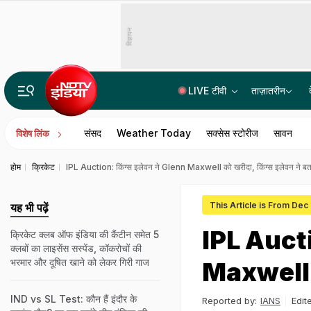
विज्ञापन
LIVE टीवी
ताज़ातरीन
उच्च न्यायालयों को एक साथ मिले ढाई दर्जन जज, 20 वकील बन गए HC के जस्टिस
संसद
Weather Today
सक्सेस स्टोरीज
सावन
विशेष लिंक
होम
क्रिकेट
IPL Auction: क‍िंग्‍स इलेवन ने Glenn Maxwell को खरीदा, क‍िंग्‍स इलेवन ने बत
This Article is From Dec
यह भी पढ़ें
IPL Auctio
क्रिकेट क्लब ऑफ इंडिया की कैंटीन समेत 5
क्लबों का लाइसेंस सस्पेंड, कॉकरोचों की
भरमार और दूषित खाने को लेकर गिरी गाज
Maxwell को 
IND vs SL Test: कौन हैं इंदौर के
Reported by:
IANS
Edit