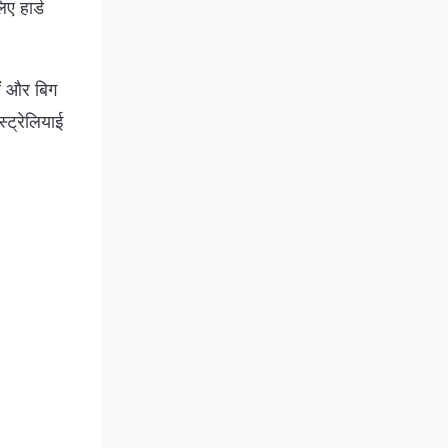
ए हार्ड
ैं और बिग
‍ट्रेल‍ियाई