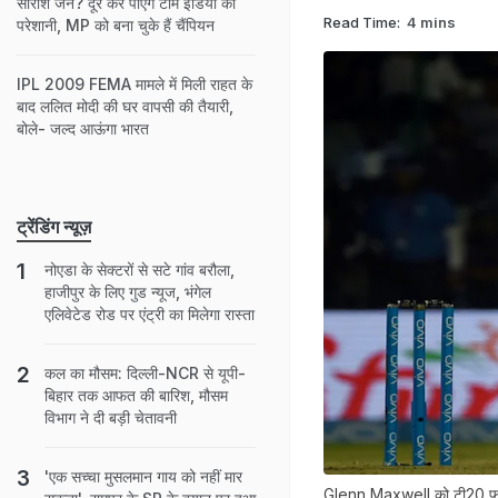
सारांश जैन? दूर कर पाएंगे टीम इंडिया की
Read Time:
4 mins
परेशानी, MP को बना चुके हैं चैंपियन
IPL 2009 FEMA मामले में मिली राहत के
बाद ललित मोदी की घर वापसी की तैयारी,
बोले- जल्द आऊंगा भारत
ट्रेंडिंग न्यूज़
नोएडा के सेक्टरों से सटे गांव बरौला,
हाजीपुर के लिए गुड न्यूज, भंगेल
एलिवेटेड रोड पर एंट्री का मिलेगा रास्ता
कल का मौसम: दिल्ली-NCR से यूपी-
बिहार तक आफत की बारिश, मौसम
विभाग ने दी बड़ी चेतावनी
'एक सच्चा मुसलमान गाय को नहीं मार
Glenn Maxwell को टी20 फॉर्मेट