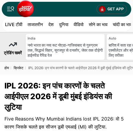
LIVE टीवी
ताजातरीन
देश
दुनिया
वीडियो
सोने का भाव
चांदी का भाव
India
Auto
नमो भारत का नया रूट नोएडा-गाजियाबाद से गुरुग्राम
बारिश में सता रहा
तक, सिद्धार्थ विहार, सूरजपुर से दनकौर, जेवर तक दौड़ेगी
एक्सीलेटर और ब्
ट्रेडिंग खबरें
हाईस्पीड रैपिड रेल
लिए तरीका
होम
क्रिकेट
IPL 2026: इन पांच कारणों के चलते आईपीएल 2026 में डूबी मुंबई इंडियंस की लुटि
IPL 2026: इन पांच कारणों के चलते
आईपीएल 2026 में डूबी मुंबई इंडियंस की
लुटिया
Five Reasons Why Mumbai Indians lost IPL 2026: वो 5
कारण जिसके चलते इस सीजन डूबी एमआई (MI) की लुटिया.