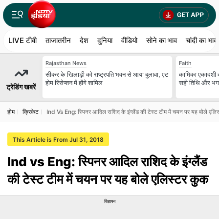
LIVE टीवी
ताजातरीन
देश
दुनिया
वीडियो
सोने का भाव
चांदी का भाव
Rajasthan News
Faith
सीकर के ख‍िलाड़ी को राष्‍ट्रपत‍ि भवन से आया बुलावा, एट
कामिका एकादशी क
होम रिसेप्शन में होंगे शामिल
सही तिथि और भगवा
ट्रेडिंग खबरें
होम
क्रिकेट
Ind Vs Eng: स्पिनर आदिल राशिद के इंग्‍लैंड की टेस्‍ट टीम में चयन पर यह बोले एलिस
This Article is From Jul 31, 2018
Ind vs Eng: स्पिनर आदिल राशिद के इंग्‍लैंड
की टेस्‍ट टीम में चयन पर यह बोले एलिस्‍टर कुक
विज्ञापन