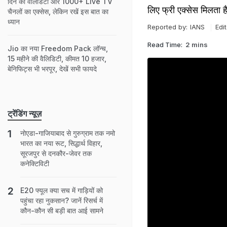
दिन की वैलिडिटी और 1000+ Live TV
लिए फ्री एक्सेस मिलता ह
चैनलों का एक्सेस, लेकिन रखें इस बात का
ध्यान
Reported by:
IANS
Edi
Read Time:
2 mins
Jio का नया Freedom Pack लॉन्च,
15 महीने की वैलिडिटी, कीमत 10 हजार,
बेनिफिट्स भी भरपूर, देखें सभी फायदे
ट्रेंडिंग न्यूज़
नोएडा-गाजियाबाद से गुरुग्राम तक नमो
भारत का नया रूट, सिद्धार्थ विहार,
सूरजपुर से दनकौर-जेवर तक
कनेक्टिविटी
E20 फ्यूल क्या सच में गाड़ियों को
पहुंचा रहा नुकसान? जानें रिसर्च में
कौन-कौन सी बड़ी बात आई सामने