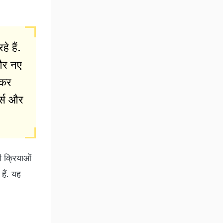
े हैं.
 और नए
 कर
र्स और
ी क्रियाओं
ैं. यह