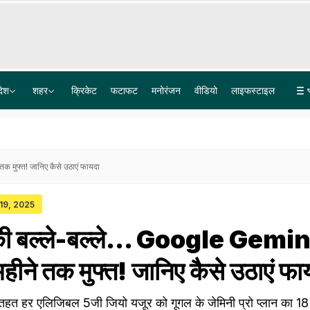
देश
शहर
क्रिकेट
फटाफट
मनोरंजन
वीडियो
लाइफस्टाइल
पेपर लीक गिरोह में BARC का टेक्नीशियन गिरफ्तार, पैसे नहीं मिले तो परीक्षार्थियों के अपहरण की रची साजिश
Explainer: दिल्ली-NCR में क्यों हो रही लगातार झमाझम बारिश? समझ लीजिए इसकी वजह
क मुफ्त! जानिए कैसे उठाएं फायदा
 19, 2025
 की बल्ले-बल्ले... Google Gemin
ीने तक मुफ्त! जानिए कैसे उठाएं फा
तहत हर एलिजिबल 5जी जियो यजूर को गूगल के जेमिनी प्रो प्लान का 18 