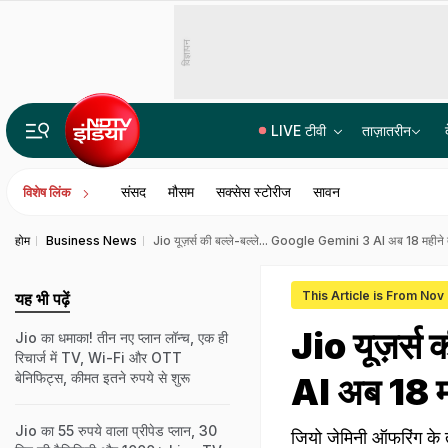
विज्ञापन
LIVE टीवी
ताज़ातरीन
14वीं JPSC PT विवाद में बड़ा एक्शन, JPSC के तीन सदस्यों को CID का समन, सोमवार से होगी पूछताछ
संसद
मौसम
सक्सेस स्टोरीज
सावन
विशेष लिंक
होम
Business News
Jio यूज़र्स की बल्ले-बल्ले... Google Gemini 3 AI अब 18 महीने त
This Article is From Nov
यह भी पढ़ें
Jio यूज़र्स
Jio का धमाका! तीन नए प्लान लॉन्च, एक ही
रिचार्ज में TV, Wi-Fi और OTT
बेनिफिट्स, कीमत इतने रुपये से शुरू
AI अब 18 मह
Jio का 55 रुपये वाला प्रीपेड प्लान, 30
जियो जेमिनी ऑफरिंग के 