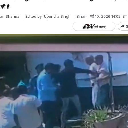
की है.
han Sharma
Edited by:
Upendra Singh
Bihar
मई 10, 2026 14:02 IST
S