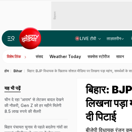
विज्ञापन
LIVE टीवी
ताज़ातरीन
असम बाढ़ पीड़ितों के लिए समय रैना ने पहुंचाई मदद, सीएम हिमंत ने कहा- धन्यवाद
संसद
Weather Today
सक्सेस स्टोरीज
सावन
विशेष लिंक
होम
Bihar
ब‍िहार: BJP विधायक के ख‍िलाफ सोशल मीड‍िया पर ल‍िखना पड़ा महंगा, समर्थकों के स
ब‍िहार: BJP
यह भी पढ़ें
ल‍िखना पड़ा
चीन दे रहा 'आराम' से लेटकर बादल देखने
की नौकरी, Gen Z को हर महीने मिलेगी
8.5 लाख रुपये की सैलरी
दी प‍िटाई
बिहार पंचायत चुनाव से पहले बदलेगा गांवों का
बीजेपी व‍िधायक रंजन कुमा