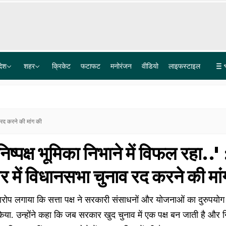
देश
शहर
क्रिकेट
फटाफट
मनोरंजन
वीडियो
लाइफस्टाइल
जोशीमठ की हर हलचल पर रहेगी नजर, भू धंसाव में दरकते मकानों के बीच वेधशाला बनेगी
अतीक अहमद के कुनबे में कौन-कौन? पांच बेटों में दो की मौत, पत्नी तीन साल से फरार
 रद करने की मांग की
्पक्ष भूमिका निभाने में विफल रहा..' 
र में विधानसभा चुनाव रद करने की मा
आरोप लगाया कि सत्ता पक्ष ने सरकारी संसाधनों और योजनाओं का दुरुपयो
या. उन्होंने कहा कि जब सरकार खुद चुनाव में एक पक्ष बन जाती है और न