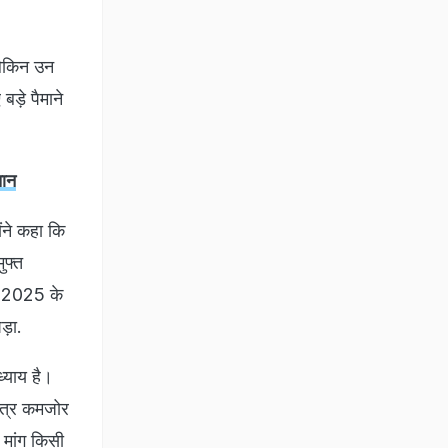
लेकिन उन
ड़े पैमाने
चान
ोंने कहा कि
ुफ्त
ि 2025 के
ड़ा.
्याय है।
तंत्र कमजोर
मांग किसी