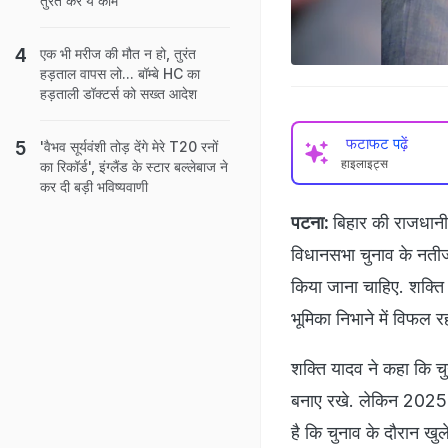
तुरंत करें ये काम
एक भी मरीज की मौत न हो, तुरंत
हड़ताल वापस लो... बॉम्बे HC का
हड़ताली डॉक्टर्स को सख्त आदेश
फटाफट पढ़ें
'वैभव सूर्यवंशी तोड़ देंगे मेरे T20 रनों
हाइलाइट्स
का रिकॉर्ड', इंग्लैंड के स्टार बल्लेबाज ने
कर दी बड़ी भविष्यवाणी
पटना:
बिहार की राजधानी 
विधानसभा चुनाव के नतीजों
किया जाना चाहिए. शक्ति 
भूमिका निभाने में विफल र
शक्ति यादव ने कहा कि चु
बनाए रखे. लेकिन 2025 क
है कि चुनाव के दौरान ख