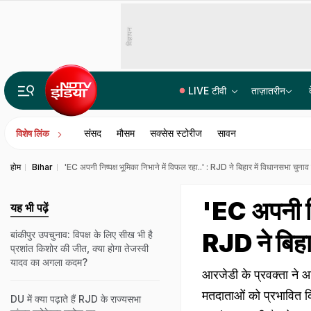
विज्ञापन
LIVE टीवी
ताज़ातरीन
₹21 करोड़ से ज्यादा की साइबर ठगी! भाजपा नेता गिरफ्तार, अकाउंट से बरामद हुए 50 लाख रुपये
संसद
मौसम
सक्सेस स्टोरीज
सावन
विशेष लिंक
होम
Bihar
'EC अपनी निष्पक्ष भूमिका निभाने में विफल रहा..' : RJD ने बिहार में विधानसभा चुनाव
'EC अपनी निष
यह भी पढ़ें
RJD ने बिहा
बांकीपुर उपचुनाव: व‍िपक्ष के ल‍िए सीख भी है
प्रशांत क‍िशोर की जीत, क्‍या होगा तेजस्वी
यादव का अगला कदम?
आरजेडी के प्रवक्ता ने 
मतदाताओं को प्रभावित कि
DU में क्या पढ़ाते हैं RJD के राज्यसभा