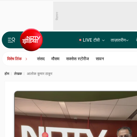
विज्ञापन
LIVE टीवी
ताज़ातरीन
राहुल गांधी को जहां सुननी थी 'छात्रों की गूंज', प्रयागराज में उस जगह की बुकिंग ही कैंसिल
संसद
मौसम
सक्सेस स्टोरीज
सावन
विशेष लिंक
होम
लेखक
आलोक कुमार ठाकुर