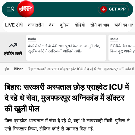
LIVE टीवी
ताजातरीन
देश
दुनिया
वीडियो
सोने का भाव
चांदी का भाव
India
India
बोफोर्स घोटाले के 40 साल पुराने केस का कानूनी अंत,
FCRA बिल पर अमि
सुप्रीम कोर्ट ने खारिज की आखिरी अपील
किया दूर; अगले हफ
ट्रेडिंग खबरें
होम
Bihar
ब‍िहार: सरकारी अस्पताल छोड़ प्राइवेट ICU में दे रहे थे सेवा, मुजफ्फरपुर अग्निकांड म
ब‍िहार: सरकारी अस्पताल छोड़ प्राइवेट ICU में
दे रहे थे सेवा, मुजफ्फरपुर अग्निकांड में डॉक्टर
की खुली पोल
जिस प्राइवेट अस्‍पताल में सेवा दे रहे थे, वहां भी लापरवाही म‍िली. पुल‍िस ने
उन्हें ग‍िरफ्तार क‍िया, लेक‍िन कोर्ट से जमानत मिल गई.