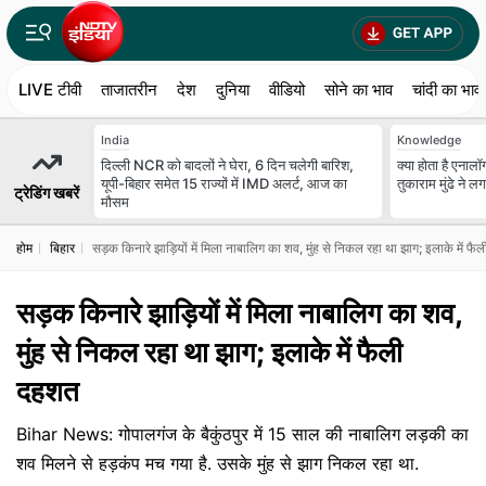
LIVE टीवी
ताजातरीन
देश
दुनिया
वीडियो
सोने का भाव
चांदी का भाव
India
Knowledge
दिल्ली NCR को बादलों ने घेरा, 6 दिन चलेगी बारिश,
क्या होता है एना
यूपी-बिहार समेत 15 राज्यों में IMD अलर्ट, आज का
तुकाराम मुंढे ने ल
ट्रेडिंग खबरें
मौसम
होम
बिहार
सड़क किनारे झाड़ियों में मिला नाबालिग का शव, मुंह से निकल रहा था झाग; इलाके में फ
सड़क किनारे झाड़ियों में मिला नाबालिग का शव,
मुंह से निकल रहा था झाग; इलाके में फैली
दहशत
Bihar News: गोपालगंज के बैकुंठपुर में 15 साल की नाबालिग लड़की का
शव मिलने से हड़कंप मच गया है. उसके मुंह से झाग निकल रहा था.