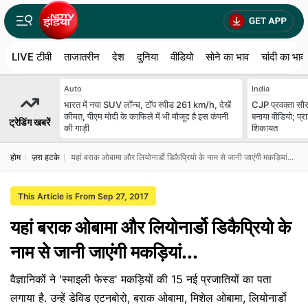
LIVE टीवी
ताजातरीन
देश
दुनिया
वीडियो
सोने का भाव
चांदी का भाव
Auto
India
भारत में नया SUV लॉन्च, टॉप स्पीड 261 km/h, देखें
CJP प्रवक्ता सौरव
कीमत, पीएम मोदी के काफिले में भी मौजूद है इस कंपनी
बनाया वीडियो; प्र
ट्रेडिंग खबरें
की गाड़ी
शिकायत
होम
ज़रा हटके
यहां बराक ओबामा और लियोनार्डो डिकैप्रियो के नाम से जानी जाएंगी मकड़ियां...
This Article is From Sep 27, 2017
यहां बराक ओबामा और लियोनार्डो डिकैप्रियो के
नाम से जानी जाएंगी मकड़ियां...
वैज्ञानिकों ने 'स्माइली फेस्ड' मकड़ियों की 15 नई प्रजातियों का पता
लगाया है. उन्हें डेविड एटनबोरो, बराक ओबामा, मिशेल ओबामा, लियोनार्डो