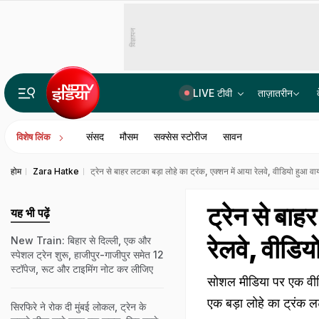
विज्ञापन
LIVE टीवी
ताज़ातरीन
कैश फॉर जॉब मामले में सुमित रॉय को सुप्रीम कोर्ट से राहत; अभिषेक बनर्जी के PA की गिरफ्तारी पर फिलहाल रोक
संसद
मौसम
सक्सेस स्टोरीज
सावन
विशेष लिंक
होम
Zara Hatke
ट्रेन से बाहर लटका बड़ा लोहे का ट्रंक, एक्शन में आया रेलवे, वीडियो हुआ व
ट्रेन से बाह
यह भी पढ़ें
रेलवे, वीडि
New Train: बिहार से दिल्ली, एक और
स्पेशल ट्रेन शुरू, हाजीपुर-गाजीपुर समेत 12
स्टॉपेज, रूट और टाइमिंग नोट कर लीजिए
सोशल मीडिया पर एक वीडिय
एक बड़ा लोहे का ट्रंक लट
सिरफिरे ने रोक दी मुंबई लोकल, ट्रेन के