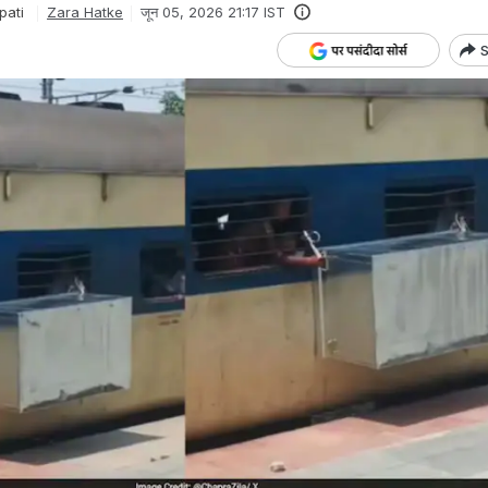
pati
Zara Hatke
जून 05, 2026 21:17 IST
S