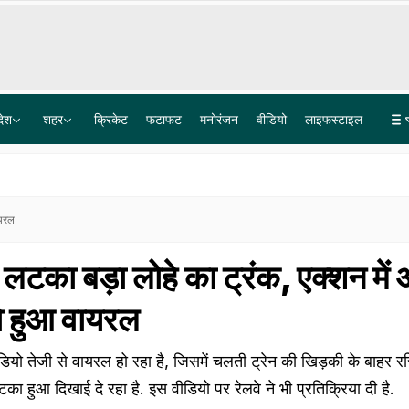
देश
शहर
क्रिकेट
फटाफट
मनोरंजन
वीडियो
लाइफस्टाइल
DSP-1.2 करोड़, BDO-90 लाख... JPSC प्रदर्शन के बीच झारखंड के विधायक का आरोप- नौकरियों के रेट फिक्स
लखीमपुर खीरी हिंसा केस: आशीष मिश्रा को सुप्रीम कोर्ट से राहत नहीं, ट्रायल कोर्ट जाने को कहा
ायरल
र लटका बड़ा लोहे का ट्रंक, एक्शन में
यो हुआ वायरल
ो तेजी से वायरल हो रहा है, जिसमें चलती ट्रेन की खिड़की के बाहर रस्
का हुआ दिखाई दे रहा है. इस वीडियो पर रेलवे ने भी प्रतिक्रिया दी है.