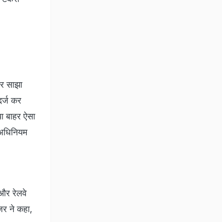
बर साझा
र्ज कर
या बाहर ऐसा
ल अधिनियम
 और रेलवे
जर ने कहा,