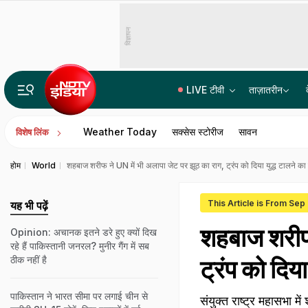
विज्ञापन
LIVE टीवी
ताज़ातरीन
क्या छत्तीसगढ़ में आज भी दी जाती है नरबलि, क्या इस कुप्रथा का हो रहा है महिमामंड
Weather Today
सक्सेस स्टोरीज
सावन
विशेष लिंक
होम
World
शहबाज शरीफ ने UN में भी अलापा जेट पर झूठ का राग, ट्रंप को दिया युद्ध टालने का 
This Article is From Sep
यह भी पढ़ें
शहबाज शरीफ 
Opinion: अचानक इतने डरे हुए क्यों दिख
रहे हैं पाकिस्तानी जनरल? मुनीर गैंग में सब
ठीक नहीं है
ट्रंप को दिया
पाकिस्तान ने भारत सीमा पर लगाई चीन से
संयुक्त राष्ट्र महासभा 