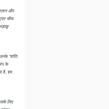
िस्तान और
ख एयर चीफ
लड़ाकू
उनके ‘शांति
रंप के
या है. हम
 इसके लिए