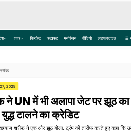
देश
शहर
क्रिकेट
फटाफट
मनोरंजन
वीडियो
लाइफस्टाइल
जम्मू-कश्मीर के सोपोर में 26 जगहों पर छापेमारी! हालिया आतंकी हमलों को लेकर पुलिस की कार्रवाई
6 दिसंबर को मथुरा में कारसेवा की घोषणा, संतों का ऐलान- 'कृष्ण लला हम आएंगे मंदिर वहीं बनाएंगे'
क्रेडिट
 27, 2025
ने UN में भी अलापा जेट पर झूठ का 
 युद्ध टालने का क्रेडिट
में शहबाज शरीफ ने एक और झूठ बोला. ट्रंप की तारीफ करते हुए कहा कि उन