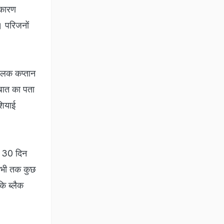
 कारण
। परिजनों
चालक कप्तान
बात का पता
शियाई
ग 30 दिन
 अभी तक कुछ
कि ब्लैक