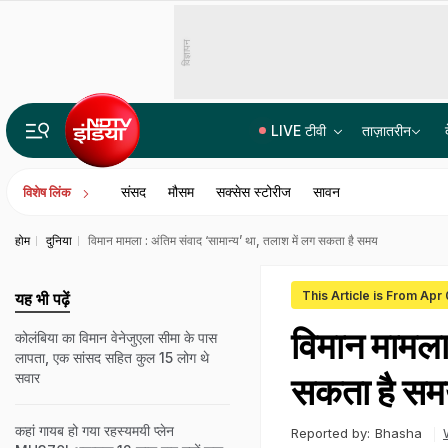
विज्ञापन
LIVE टीवी
ताज़ातरीन
कैश फॉर जॉब मामले में सुमित रॉय को सुप्रीम कोर्ट से राहत; अभिषेक बनर्जी के PA की गिरफ्तारी पर फिलहाल रोक
संसद
मौसम
सक्सेस स्टोरीज
सावन
विशेष लिंक
होम
दुनिया
विमान मामला : अंतिम संवाद ‘सामान्य’ था, तलाश में लग सकता है समय
This Article is From Apr 
यह भी पढ़ें
विमान मामला 
कोलंबिया का विमान वेनेजुएला सीमा के पास
लापता, एक सांसद सहित कुल 15 लोग थे
सवार
सकता है स
कहां गायब हो गया रहस्यमयी प्लेन
Reported by:
Bhasha