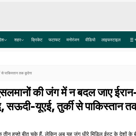
देश
शहर
क्रिकेट
फटाफट
मनोरंजन
वीडियो
लाइफस्टाइल
नोएडा में 2 नए मेट्रो कॉरिडोर की मंजूरी, बोड़ाकी, जेवर एयरपोर्ट तक कनेक्टिविटी, ग्रेटर नोएडा से दिल्ली का सफर
सुप्रीम कोर्ट से आसाराम के बेटे नारायण साईं को झटका, रेप मामले में सजा पर रोक लगाने से किया इनकार
ी से पाकिस्तान तक कूदेगा
मुसलमानों की जंग में न बदल जाए ईरान
ध, सऊदी-यूएई, तुर्की से पाकिस्तान त
 तीन हफ्ते बीत चुके हैं, लेकिन अब यह जंग धीरे मिडिल ईस्ट के देशों के 