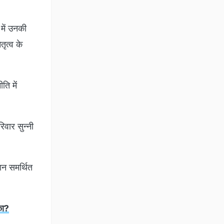
 में उनकी
ृत्व के
ि में
वार सुन्नी
ान समर्थित
का?