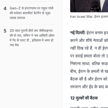
Gen-Z से इंस्टाग्राम पर राहुल गांधी
की मजेदार बातचीत! बैटमैन से जुड़ा
Iran Israel War: ईरान इजराय
जवाब वायरल
33 साल पुरानी हीरो कप सेमीफाइनल
नई दिल्ली:
ईरान बनाम इजर
की वो रात, सचिन ने जब आखिरी ओवर
करने और शीर्ष नेताओं क
में गेंद से पलट दी , इतिहास में अमर हो
गया मैच
नहीं दिख रहे हैं. न ही 
पर हवाई हमला बोला तो उसन
निशाना साधा. बल्कि सऊदी
बीच, ईरान के हमलों से खा
बैठक की है और ईरान को ह
रमजान और ईद के बाद कहीं
12 मुल्कों की बैठक