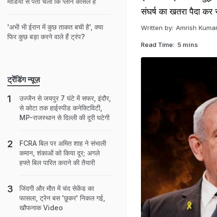
मीडिया से पता चला कि प्लान कैंसिल है
संघर्ष का खतरा पैदा कर रह
'अभी भी ईरान में कुछ ताकत बची है', क्या
Written by:
Amrish Kumar
फिर कुछ बड़ा करने वाले हैं ट्रंप?
Read Time:
5 mins
ट्रेंडिंग न्यूज़
उज्जैन से जयपुर 7 घंटे में सफर, इंदौर,
से कोटा तक हाईस्पीड कनेक्टिविटी,
MP-राजस्थान से दिल्ली की दूरी घटेगी
FCRA बिल पर अमित शाह ने संभाली
कमान, शंकाओं को किया दूर; अगले
हफ्ते बिल पारित कराने की तैयारी
जिंदगी और मौत में चंद सेकेंड का
फासला, ट्रेन बस 'छूकर' निकल गई,
खौफनाक Video