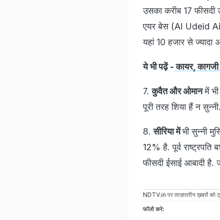
उसका करीब 17 फीसदी उत्
एयर बेस (Al Udeid Air
यहां 10 हजार से ज्यादा अ
ये भी पढ़ें -
कायर, कागजी शे
7.
कुवैत और ओमान
में भ
पूरी तरह शिया हैं न सुन्नी
8.
सीरिया में
भी सुन्नी म
12% है. पूर्व राष्ट्रप
फीसदी ईसाई आबादी है. ज
NDTV.in
पर ताज़ातरीन ख़बरों को ट्
फॉलो करे: