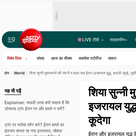
विज्ञापन
LIVE टीवी
ताज़ातरीन
Gen-Z से इंस्टाग्राम पर राहुल गांधी की मजेदार बातचीत! बैटमैन से जुड़ा जवाब वायरल
संसद
आज का मौसम
सक्सेस स्टोरीज
सावन
विशेष लिंक
होम
World
शिया सुन्नी मुसलमानों की जंग में न बदल जाए ईरान-इजरायल युद्ध, सऊदी-यूएई, तुर्क
शिया सुन्नी 
यह भी पढ़ें
इजरायल युद्
Explainer: सऊदी अरब क्यों चाहता है कि
डोनाल्ड ट्रंप ईरान पर और हमले न करें?
कूदेगा
ट्रंप पर भरोसा कौन करे? ईरान हमले का
इंतजार करता रह गया इजरायल, सोशल
ईरान और इजरायल युद्ध के