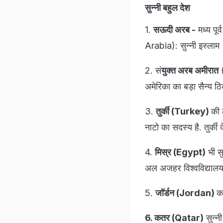
सुन्नी बहुल देश
1.
सऊदी अरब -
मध्य पूर
Arabia): सुन्नी इस्लाम
2. सं
युक्त अरब अमीरात
(
अमेरिका का बड़ा सैन्य ठि
3.
तुर्की (Turkey)
की 
नाटो का सदस्य है. तुर्की 
4.
मिस्र (Egypt)
भी सु
अल अजहर विश्वविद्यालय म
5.
जॉर्डन (Jordan)
का
6. कतर (Qatar)
सुन्न