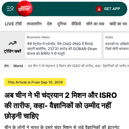
LIVE टीवी
ताजातरीन
देश
दुनिया
वीडियो
सोने का भाव
चांदी का भाव
Business News
India
जैसे पेट्रोल में एथेनॉल, वैसे CNG-PNG में मिलाई
मदरसों पर अखिलेश
जाएगी बायोगैस, 23731 करोड़ की GOBAR-Dhan
जिसे योगी सरकार 
ट्रेडिंग खबरें
योजना को कैबिनेट ने दी मंजूरी
होम
World
अब चीन ने भी चंद्रयान 2 मिशन और ISRO की तारीफ, कहा- वैज्ञानिकों को उम्मीद नह
This Article is From Sep 10, 2019
अब चीन ने भी चंद्रयान 2 मिशन और ISRO
की तारीफ, कहा- वैज्ञानिकों को उम्मीद नहीं
छोड़नी चाहिए
चीन के लोगों ने भारत के दूसरे चंद्र मिशन से जुड़े वैज्ञानिकों की इंटरनेट