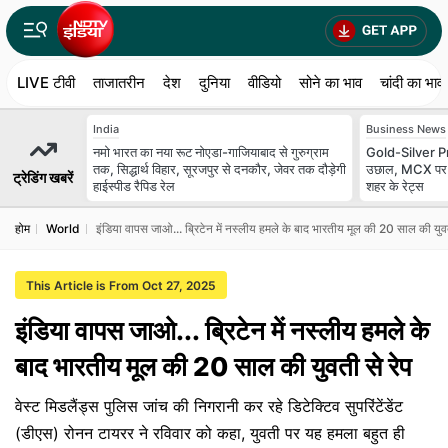
LIVE टीवी
ताजातरीन
देश
दुनिया
वीडियो
सोने का भाव
चांदी का भाव
India
Business News
नमो भारत का नया रूट नोएडा-गाजियाबाद से गुरुग्राम
Gold-Silver Pric
तक, सिद्धार्थ विहार, सूरजपुर से दनकौर, जेवर तक दौड़ेगी
उछाल, MCX पर चा
ट्रेडिंग खबरें
हाईस्पीड रैपिड रेल
शहर के रेट्स
होम
World
इंडिया वापस जाओ... ब्रिटेन में नस्लीय हमले के बाद भारतीय मूल की 20 साल की युवत
This Article is From Oct 27, 2025
इंडिया वापस जाओ... ब्रिटेन में नस्लीय हमले के
बाद भारतीय मूल की 20 साल की युवती से रेप
वेस्ट मिडलैंड्स पुलिस जांच की निगरानी कर रहे डिटेक्टिव सुपरिंटेंडेंट
(डीएस) रोनन टायरर ने रविवार को कहा, युवती पर यह हमला बहुत ही