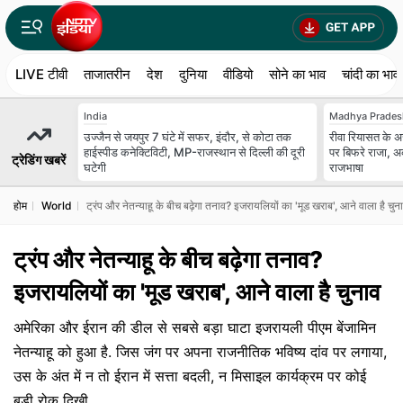
LIVE टीवी
ताजातरीन
देश
दुनिया
वीडियो
सोने का भाव
चांदी का भाव
India
Madhya Prades
उज्जैन से जयपुर 7 घंटे में सफर, इंदौर, से कोटा तक
रीवा रियासत के अ
हाईस्पीड कनेक्टिविटी, MP-राजस्थान से दिल्ली की दूरी
पर बिफरे राजा, अ
ट्रेडिंग खबरें
घटेगी
राजभाषा
होम
World
ट्रंप और नेतन्याहू के बीच बढ़ेगा तनाव? इजरायलियों का 'मूड खराब', आने वाला है चुन
ट्रंप और नेतन्याहू के बीच बढ़ेगा तनाव?
इजरायलियों का 'मूड खराब', आने वाला है चुनाव
अमेरिका और ईरान की डील से सबसे बड़ा घाटा इजरायली पीएम बेंजामिन
नेतन्याहू को हुआ है. जिस जंग पर अपना राजनीतिक भविष्य दांव पर लगाया,
उस के अंत में न तो ईरान में सत्ता बदली, न मिसाइल कार्यक्रम पर कोई
बड़ी रोक दिखी.