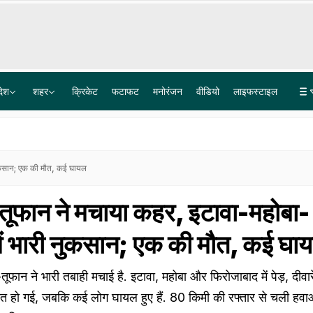
देश
शहर
क्रिकेट
फटाफट
मनोरंजन
वीडियो
लाइफस्टाइल
बोफोर्स घोटाले के 40 साल पुराने केस का कानूनी अंत, सुप्रीम कोर्ट ने खारिज की आखिरी अपील
लश्कर के आतंकी लतीफ भट पर 15 लाख का इनाम, टारगेट किलिंग को अंजाम देने का है शक
 नुकसान; एक की मौत, कई घायल
ी-तूफान ने मचाया कहर, इटावा-महोबा-
ें भारी नुकसान; एक की मौत, कई घा
-तूफान ने भारी तबाही मचाई है. इटावा, महोबा और फिरोजाबाद में पेड़, दीवार
मौत हो गई, जबकि कई लोग घायल हुए हैं. 80 किमी की रफ्तार से चली हवाओ