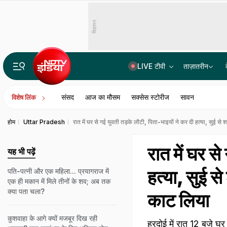
विज्ञापन
LIVE टीवी
ताज़ातरीन
CM विजय की पत्नी संगीता ने केस लिया वापस, तलाक मामले में नया ट्विस्ट
संसद
आज का मौसम
सक्सेस स्टोरीज
सावन
विशेष लिंक
होम
Uttar Pradesh
रात में घर से गई युवती तड़के लौटी, पिता-भाइयों ने कर दी हत्या, सुई से
रात में घर स
यह भी पढ़ें
हत्या, सुई स
पति-पत्नी और एक महिला... प्रयागराज में
एक ही मकान में मिले तीनों के शव; अब तक
क्या पता चला?
काट लिया
कुशवाहा के आगे क्यों मजबूर दिख रही
हरदोई में रात 12 बजे घ