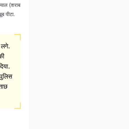
दयाल (शराब
ूब पीटा.
 लगे.
की
दिया.
 पुलिस
छताछ