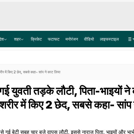
देश
शहर
क्रिकेट
फटाफट
मनोरंजन
वीडियो
लाइफस्टाइल
जंतर मंतर को धरना स्थल बनाने पर दिल्ली हाई कोर्ट ने उठाया सवाल- शहर को बंधक नहीं बना सकते
दीपक प्रकाश अब MLC बन चुके हैं, मामला खत्म किया जाए: सुप्रीम कोर्ट में बिहार सरकार
 शरीर में किए 2 छेद, सबसे कहा- सांप ने काट लिया
े गई युवती तड़के लौटी, पिता-भाइयों ने
े शरीर में किए 2 छेद, सबसे कहा- सांप 
र से गई बेटी सुबह चार बजे वापस लौटी, इससे नाराज पिता, भाइयों और भा