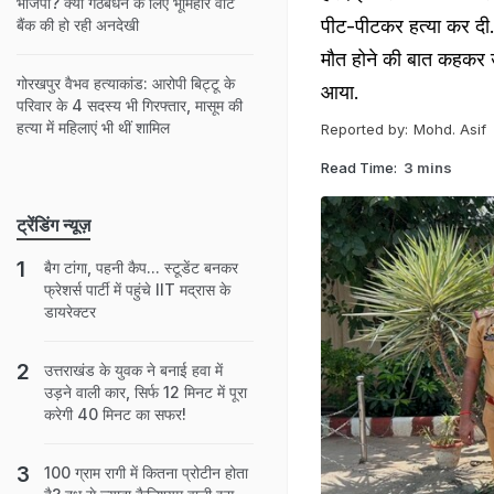
भाजपा? क्या गठबंधन के लिए भूमिहार वोट
पीट-पीटकर हत्या कर दी. 
बैंक की हो रही अनदेखी
मौत होने की बात कहकर उ
गोरखपुर वैभव हत्याकांड: आरोपी बिट्टू के
आया.
पर‍िवार के 4 सदस्‍य भी ग‍िरफ्तार, मासूम की
हत्‍या में मह‍िलाएं भी थीं शाम‍िल
Reported by:
Mohd. Asif
Read Time:
3 mins
ट्रेंडिंग न्यूज़
बैग टांगा, पहनी कैप... स्टूडेंट बनकर
फ्रेशर्स पार्टी में पहुंचे IIT मद्रास के
डायरेक्टर
उत्तराखंड के युवक ने बनाई हवा में
उड़ने वाली कार, सिर्फ 12 मिनट में पूरा
करेगी 40 मिनट का सफर!
100 ग्राम रागी में कितना प्रोटीन होता