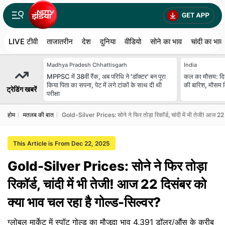
LIVE टीवी
ताजातरीन
देश
दुनिया
वीडियो
सोने का भाव
चांदी का भाव
Madhya Pradesh Chhattisgarh
India
MPPSC में 38वीं रैंक, अब परिधि ने 'डॉक्टर' बन पूरा
कल का मौसम: दि
किया पिता का सपना, पेट में लगे टांकों के साथ दी थी
की बारिश, मौसम वि
ट्रेडिंग खबरें
परीक्षा
होम
मतलब की बात
Gold-Silver Prices: सोने ने फिर तोड़ा रिकॉर्ड, चांदी में भी तेजी! आज 22 द
This Article is From Dec 22, 2025
Gold-Silver Prices: सोने ने फिर तोड़ा
रिकॉर्ड, चांदी में भी तेजी! आज 22 दिसंबर को
क्‍या भाव चल रहा है गोल्‍ड-सिल्‍वर?
ग्‍लोबल मार्केट में स्‍पॉट गोल्‍ड का मौजूदा भाव 4,391 डॉलर/औंस के करीब