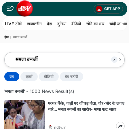
LIVE टीवी
ताजातरीन
देश
दुनिया
वीडियो
सोने का भाव
चांदी का भाव
होम
ममता बनर्जी
सब
ख़बरें
वीडियो
वेब स्टोरी
'ममता बनर्जी'
- 1000 News Result(s)
पत्थर फेंके, गाड़ी पर कीचड़ पोता, चोर-चोर के लगाए
नारे... ममता बनर्जी का आरोप- माथा फट जाता
ndtv.in