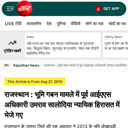
LIVE टीवी
ताजातरीन
देश
दुनिया
वीडियो
सोने का भाव
चांदी का भाव
India
Utility News
नमो भारत का नया रूट नोएडा-गाजियाबाद से गुरुग्राम
UPI से PF का पैस
तक, सिद्धार्थ विहार, सूरजपुर से दनकौर, जेवर तक दौड़ेगी
से आ गई पक्‍की ज
ट्रेडिंग खबरें
हाईस्पीड रैपिड रेल
होम
Rajasthan News
राजस्थान : भूमि गबन मामले में पूर्व आईएएस अधिकारी उमराव सालोदिया न
This Article is From Aug 27, 2019
राजस्थान : भूमि गबन मामले में पूर्व आईएएस
अधिकारी उमराव सालोदिया न्यायिक हिरासत में
भेजे गए
राजस्थान के जयपुर जिले की एक अदालत ने 2013 के भूमि धोखाधड़ी