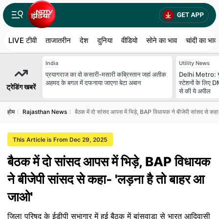
LIVE टीवी
ताजातरीन
देश
दुनिया
वीडियो
सोने का भाव
चांदी का भाव
India
Utility News
प्रयागराज का वो कसारी-मसारी कब्रिस्तान जहां अतीक
Delhi Metro: गुर
अहमद के बगल में दफनाया जाएगा बेटा अबान
स्‍टेशनों के लिए
ट्रेडिंग खबरें
से की ये अपील
होम
Rajasthan News
बैठक में दो सांसद आपस में भिड़े, BAP विधायक ने बीजेपी सांसद से क
This Article is From Dec 29, 2025
बैठक में दो सांसद आपस में भिड़े, BAP विधायक
ने बीजेपी सांसद से कहा- 'लड़ना है तो बाहर आ
जाओ'
जिला परिषद के ईडीपी सभागार में हुई बैठक में बांसवाड़ा से भारत आदिवासी