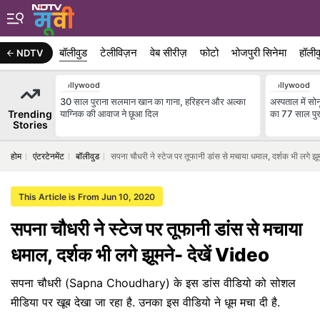
बॉलीवुड
टेलीविज़न
वेब सीरीज़
फोटो
भोजपुरी सिनेमा
हॉलीव
NDTV
Bollywood
Bollywood
30 साल पुराना सलमान खान का गाना, हरिहरन और अल्का
अस्पताल में सोन
Trending
याग्निक की आवाज ने छूआ दिल
का 77 साल पुरा
Stories
होम
एंटरटेनमेंट
बॉलीवुड
सपना चौधरी ने स्टेज पर तूफानी डांस से मचाया धमाल, दर्शक भी लगे झू
This Article is From Jun 10, 2020
सपना चौधरी ने स्टेज पर तूफानी डांस से मचाया
धमाल, दर्शक भी लगे झूमने- देखें Video
सपना चौधरी (Sapna Choudhary) के इस डांस वीडियो को सोशल
मीडिया पर खूब देखा जा रहा है. उनका इस वीडियो ने धूम मचा दी है.