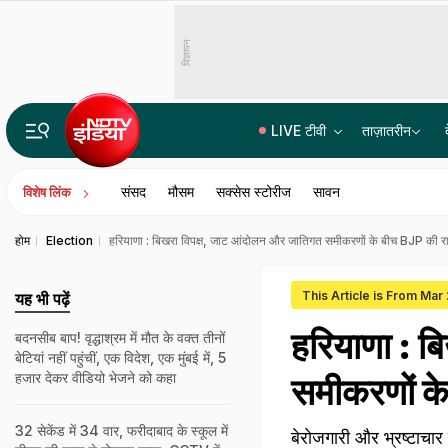
विज्ञापन
LIVE टीवी
ताज़ातरीन
रांची में चल रहा छात्र आंदोलन दिल्ली के जंतर-मंतर से बिल्कुल अलग कैसे? जानें बड़ी वजह
संसद
मौसम
सक्सेस स्टोरीज
सावन
विशेष लिंक
होम
Election
हरियाणा : बिखरा विपक्ष, जाट आंदोलन और जातिगत समीकरणों के बीच BJP की
This Article is From Mar
यह भी पढ़ें
हरियाणा : ब
बदनसीब बाप! वृद्धाश्रम में मौत के वक्त तीनों
बेटियां नहीं पहुंचीं, एक विदेश, एक मुंबई में, 5
हजार देकर वीडियो भेजने को कहा
समीकरणों क
32 सेकेंड में 34 वार, फरीदाबाद के स्‍कूल में
बेरोजगारी और भ्रष्टाचार 