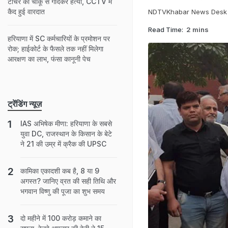
टीचर की चाकू से गोदकर हत्‍या, CCTV में
कैद हुई वारदात
NDTVKhabar News Desk
Read Time:
2 mins
हरियाणा में SC कर्मचारियों के प्रमोशन पर
रोक; हाईकोर्ट के फैसले तक नहीं मिलेगा
आरक्षण का लाभ, फंसा कानूनी पेच
ट्रेंडिंग न्यूज़
IAS अभिषेक मीणा: हरियाणा के सबसे
युवा DC, राजस्थान के किसान के बेटे
ने 21 की उम्र में क्रैक की UPSC
कामिका एकादशी कब है, 8 या 9
अगस्त? जानिए व्रत की सही तिथि और
भगवान विष्णु की पूजा का शुभ समय
दो महीने में 100 करोड़ कमाने का