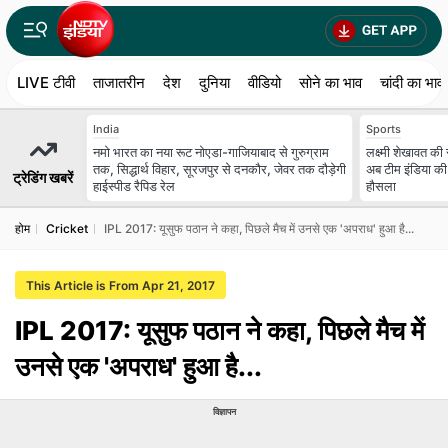
LIVE टीवी
ताजातरीन
देश
दुनिया
वीडियो
सोने का भाव
चांदी का भाव
India
Sports
नमो भारत का नया रूट नोएडा-गाजियाबाद से गुरुग्राम
लक्ष्मी शेखावत की 
तक, सिद्धार्थ विहार, सूरजपुर से दनकौर, जेवर तक दौड़ेगी
अब टीम इंडिया की 
ट्रेडिंग खबरें
हाईस्पीड रैपिड रेल
हौसला
होम
Cricket
IPL 2017: यूसुफ पठान ने कहा, पिछले मैच में उनसे एक 'अपराध' हुआ है...
This Article is From Apr 21, 2017
IPL 2017: यूसुफ पठान ने कहा, पिछले मैच में
उनसे एक 'अपराध' हुआ है...
विज्ञापन